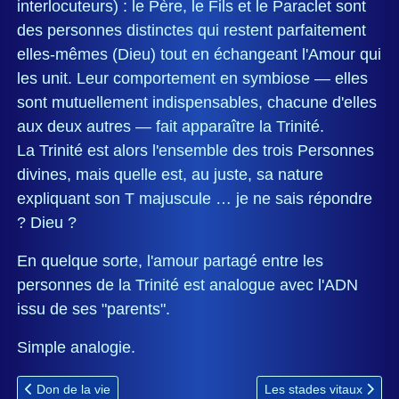
interlocuteurs) : le Père, le Fils et le Paraclet sont
des personnes distinctes qui restent parfaitement
elles-mêmes (Dieu) tout en échangeant l'Amour qui
les unit. Leur comportement en symbiose — elles
sont mutuellement indispensables, chacune d'elles
aux deux autres — fait apparaître la Trinité.
La Trinité est alors l'ensemble des trois Personnes
divines, mais quelle est, au juste, sa nature
expliquant son T majuscule … je ne sais répondre
? Dieu ?
En quelque sorte, l'amour partagé entre les
personnes de la Trinité est analogue avec l'ADN
issu de ses "parents".
Simple analogie.
Article précédent : Don de la vie
Article suivant : Les sta
Don de la vie
Les stades vitaux