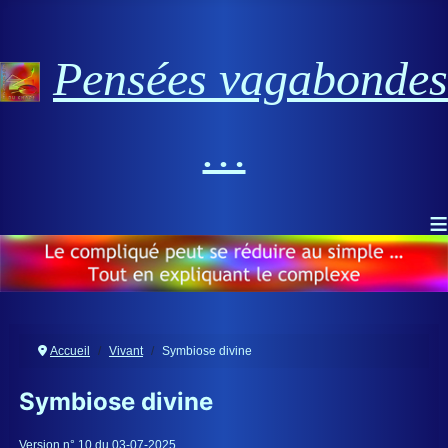
Pensées vagabondes
…
≡
Accueil
Vivant
Symbiose divine
Symbiose divine
Détails
Version n° 10 du 03-07-2025