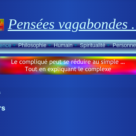
Pensées vagabondes
ience
Philosophie
Humain
Spiritualité
Personne
s
rs