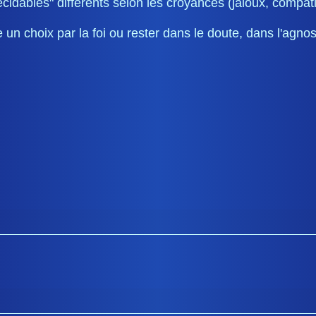
écidables" différents selon les croyances (jaloux, compa
e un choix par la foi ou rester dans le doute, dans l'agno