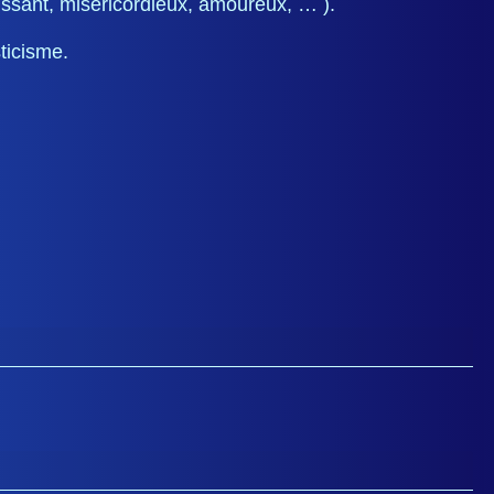
tissant, miséricordieux, amoureux, … ).
sticisme.