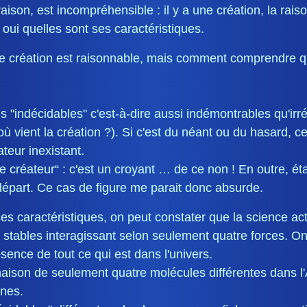
ison, est incompréhensible : il y a une création, la raison
i oui quelles sont ses caractéristiques.
a une création est raisonnable, mais comment comprendre que
ons "indécidables" c'est-à-dire aussi indémontrables qu'irr
 d'où vient la création ?). Si c'est du néant ou du hasard,
ateur inexistant.
 de créateur“ : c'est un croyant … de ce non ! En outre, é
départ. Ce cas de figure me parait donc absurde.
ses caractéristiques, on peut constater que la science ac
stables interagissant selon seulement quatre forces. On 
ence de tout ce qui est dans l'univers.
inaison de seulement quatre molécules différentes dans 
ines.