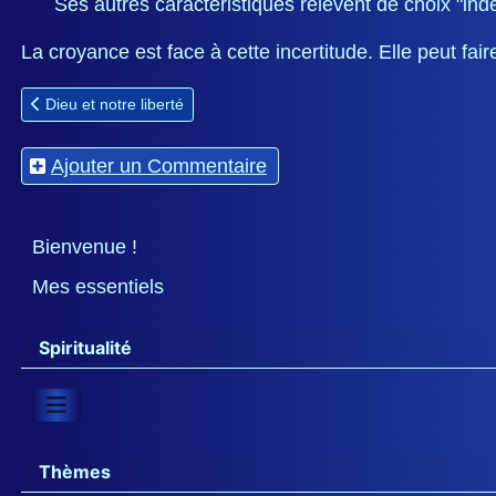
Ses autres caractéristiques relèvent de choix "ind
La croyance est face à cette incertitude. Elle peut fair
Article précédent : Dieu et notre liberté
Dieu et notre liberté
Ajouter un Commentaire
Bienvenue !
Mes essentiels
Spiritualité
Thèmes